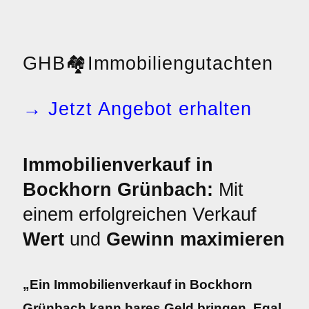
GHB
🏘️
Immobiliengutachten
→ Jetzt Angebot erhalten
Immobilienverkauf in
Bockhorn Grünbach:
Mit
einem erfolgreichen Verkauf
Wert
und
Gewinn maximieren
„Ein Immobilienverkauf in Bockhorn
Grünbach kann bares Geld bringen. Egal