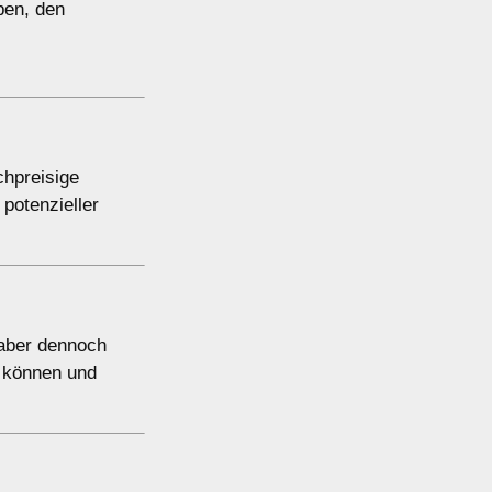
ben, den
chpreisige
potenzieller
 aber dennoch
n können und