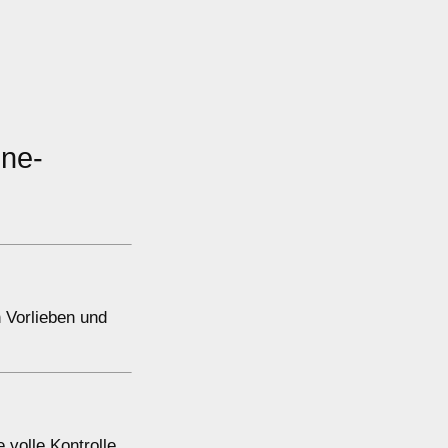
ine-
 Vorlieben und
 volle Kontrolle