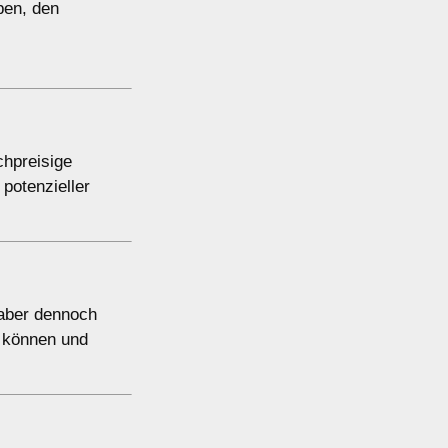
ben, den
chpreisige
potenzieller
 aber dennoch
n können und