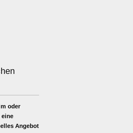
chen
im oder
 eine
uelles Angebot