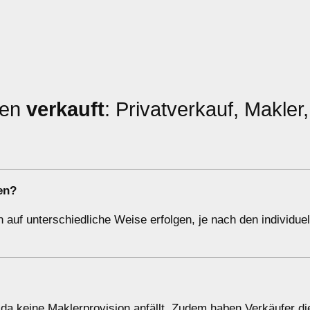
ien
verkauft
: Privatverkauf, Makler,
en?
auf unterschiedliche Weise erfolgen, je nach den individuel
da keine Maklerprovision anfällt. Zudem haben Verkäufer die