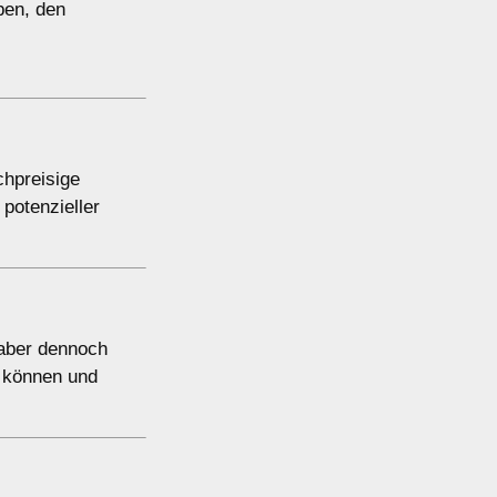
ben, den
chpreisige
potenzieller
 aber dennoch
n können und