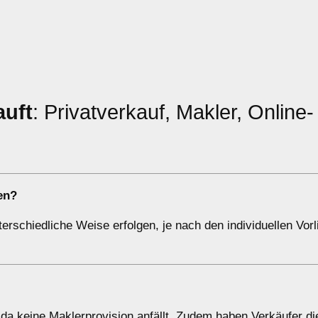
auft
: Privatverkauf, Makler, Online-
en?
erschiedliche Weise erfolgen, je nach den individuellen Vor
da keine Maklerprovision anfällt. Zudem haben Verkäufer die