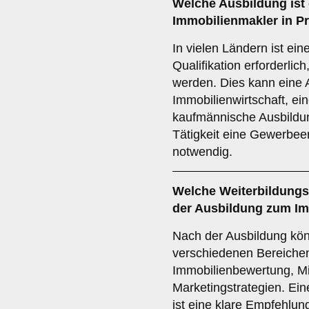
Welche
Ausbildung
ist
Immobilienmakler in P
In vielen Ländern ist ei
Qualifikation erforderli
werden. Dies kann eine 
Immobilienwirtschaft, ei
kaufmännische Ausbildung
Tätigkeit eine Gewerbe
notwendig.
Welche
Weiterbildung
der Ausbildung zum I
Nach der Ausbildung kön
verschiedenen Bereichen 
Immobilienbewertung, Mi
Marketingstrategien. Ein
ist eine klare Empfehlu