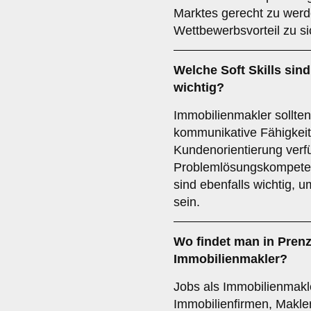
Marktes gerecht zu werd
Wettbewerbsvorteil zu si
Welche
Soft Skills
sind
wichtig?
Immobilienmakler sollte
kommunikative Fähigkei
Kundenorientierung verfüg
Problemlösungskompeten
sind ebenfalls wichtig, u
sein.
Wo findet man in Pren
Immobilienmakler?
Jobs als Immobilienmakle
Immobilienfirmen, Makler