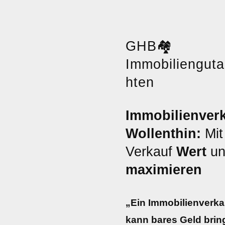
GHB
🏘️
Immobilienguta
hten
Immobilienverk
Wollenthin:
Mit
Verkauf
Wert
u
maximieren
„Ein Immobilienverka
kann bares Geld brin