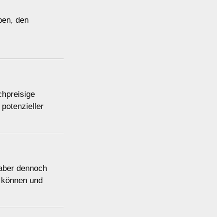
ben, den
chpreisige
potenzieller
 aber dennoch
n können und