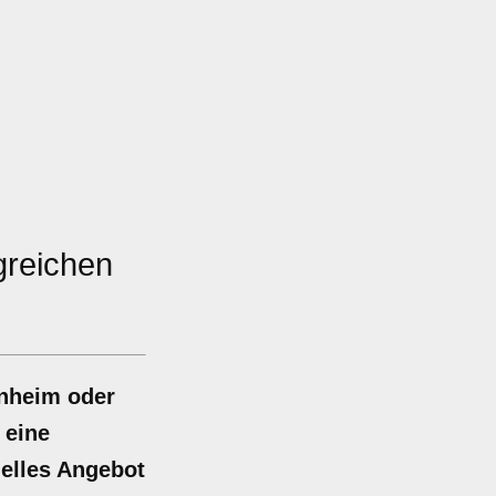
greichen
enheim oder
 eine
uelles Angebot