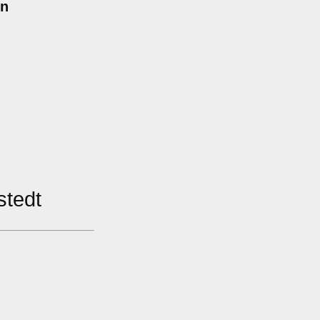
en
stedt