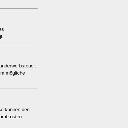
es
t.
runderwerbsteuer.
 um mögliche
se können den
samtkosten